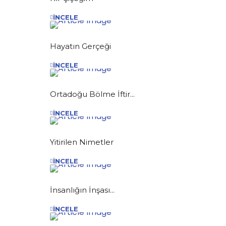
İNCELE
Hayatın Gerçeği
İNCELE
Ortadoğu Bölme İftir...
İNCELE
Yitirilen Nimetler
İNCELE
İnsanlığın İnşası...
İNCELE