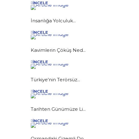
İNCELE
İnsanlığa Yolculuk...
İNCELE
Kavimlerin Çöküş Ned...
İNCELE
Türkiye'nin Terörsüz...
İNCELE
Tarihten Günümüze Li...
İNCELE
Ormandaki Gizemli Do...