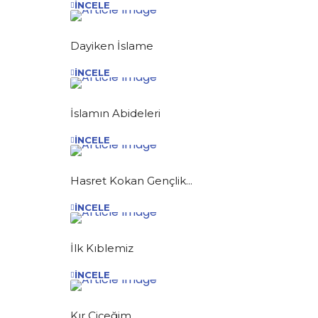
İNCELE
Dayiken İslame
İNCELE
İslamın Abideleri
İNCELE
Hasret Kokan Gençlik...
İNCELE
İlk Kıblemiz
İNCELE
Kır Çiçeğim