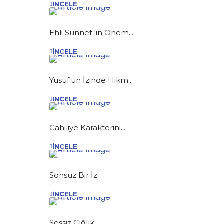
İNCELE
Ehli Sünnet 'in Önem...
İNCELE
Yusuf'un İzinde Hikm...
İNCELE
Cahiliye Karakterini...
İNCELE
Sonsuz Bir İz
İNCELE
Sessiz Çığlık