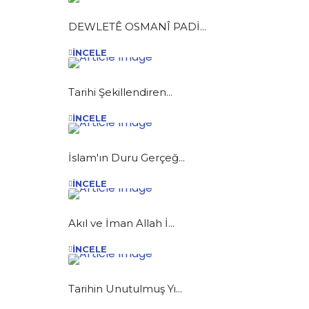
DEWLETÊ OSMANÎ PADİ...
İNCELE
Tarihi Şekillendiren...
İNCELE
İslam'ın Duru Gerçeğ...
İNCELE
Akıl ve İman Allah İ...
İNCELE
Tarihin Unutulmuş Yı...