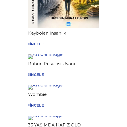
Kaybolan İnsanlık
İNCELE
Ruhun Pusulası Uyanı...
İNCELE
Wombie
İNCELE
33 YAŞIMDA HAFIZ OLD...