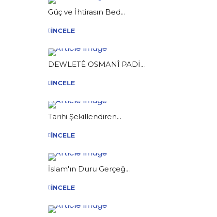
Güç ve İhtirasın Bed...
İNCELE
DEWLETÊ OSMANÎ PADİ...
İNCELE
Tarihi Şekillendiren...
İNCELE
İslam'ın Duru Gerçeğ...
İNCELE