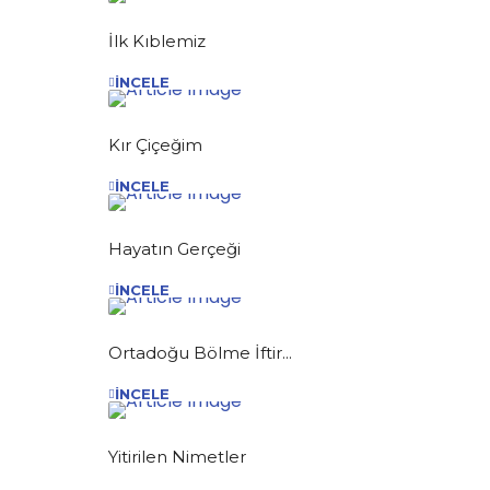
İlk Kıblemiz
İNCELE
Kır Çiçeğim
İNCELE
Hayatın Gerçeği
İNCELE
Ortadoğu Bölme İftir...
İNCELE
Yitirilen Nimetler