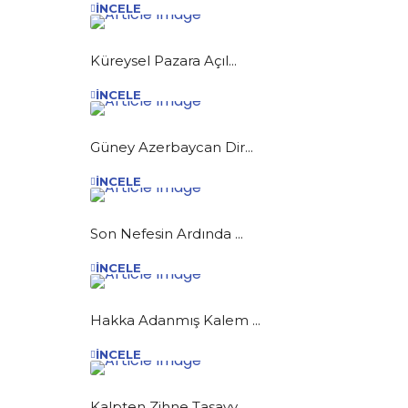
İNCELE
Küreysel Pazara Açıl...
İNCELE
Güney Azerbaycan Dir...
İNCELE
Son Nefesin Ardında ...
İNCELE
Hakka Adanmış Kalem ...
İNCELE
Kalpten Zihne Tasavv...