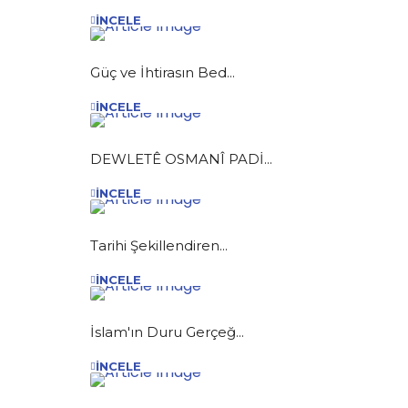
İNCELE
Güç ve İhtirasın Bed...
İNCELE
DEWLETÊ OSMANÎ PADİ...
İNCELE
Tarihi Şekillendiren...
İNCELE
İslam'ın Duru Gerçeğ...
İNCELE