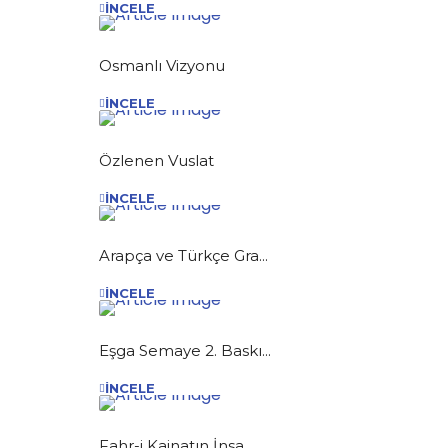
İNCELE
Osmanlı Vizyonu
İNCELE
Özlenen Vuslat
İNCELE
Arapça ve Türkçe Gra...
İNCELE
Eşga Semaye 2. Baskı...
İNCELE
Fahr-i Kainatın İnsa...