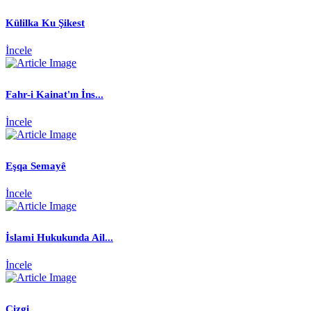
Külilka Ku Şikest
İncele
Fahr-i Kainat'ın İns...
İncele
Eşqa Semayê
İncele
İslami Hukukunda Ail...
İncele
Çizgi