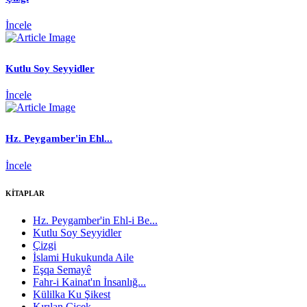
İncele
Kutlu Soy Seyyidler
İncele
Hz. Peygamber'in Ehl...
İncele
KİTAPLAR
Hz. Peygamber'in Ehl-i Be...
Kutlu Soy Seyyidler
Çizgi
İslami Hukukunda Aile
Eşqa Semayê
Fahr-i Kainat'ın İnsanlığ...
Külilka Ku Şikest
Kırılan Çiçek