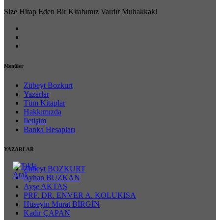
Size Hitap Eden Bir Kitabımız Vardır Muhakkak!
Menüler
Zübeyt Bozkurt
Yazarlar
Tüm Kitaplar
Hakkımızda
İletişim
Banka Hesapları
YAZARLAR
Zubeyt BOZKURT
Ayhan BUZKAN
Ayşe AKTAŞ
PRF. DR. ENVER A. KOLUKISA
Hüseyin Murat BİRGİN
Kadir ÇAPAN