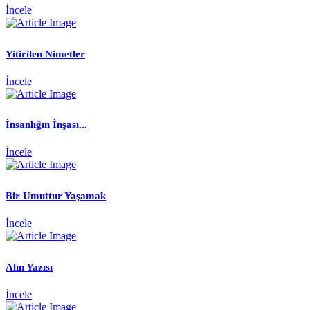
İncele
Yitirilen Nimetler
İncele
İnsanlığın İnşası...
İncele
Bir Umuttur Yaşamak
İncele
Alın Yazısı
İncele