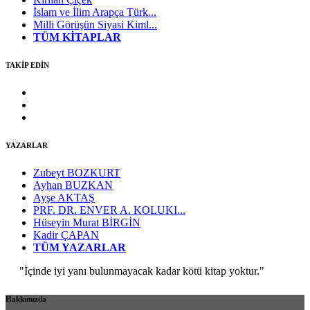
İslam ve İlim Arapça Türk...
Milli Görüşün Siyasi Kiml...
TÜM KİTAPLAR
TAKİP EDİN
YAZARLAR
Zubeyt BOZKURT
Ayhan BUZKAN
Ayşe AKTAŞ
PRF. DR. ENVER A. KOLUKI...
Hüseyin Murat BİRGİN
Kadir ÇAPAN
TÜM YAZARLAR
"İçinde iyi yanı bulunmayacak kadar kötü kitap yoktur."
Hakkımızda