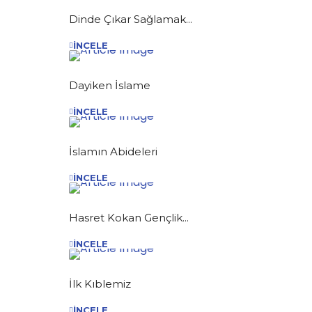
Dinde Çıkar Sağlamak...
İNCELE
Dayiken İslame
İNCELE
İslamın Abideleri
İNCELE
Hasret Kokan Gençlik...
İNCELE
İlk Kıblemiz
İNCELE