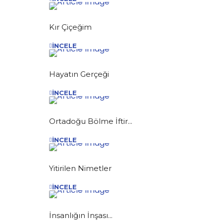
Kır Çiçeğim
İNCELE
Hayatın Gerçeği
İNCELE
Ortadoğu Bölme İftir...
İNCELE
Yitirilen Nimetler
İNCELE
İnsanlığın İnşası...