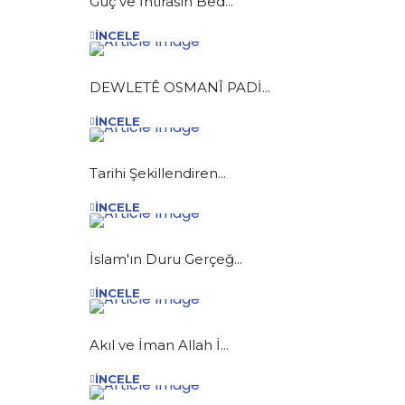
Güç ve İhtirasın Bed...
İNCELE
DEWLETÊ OSMANÎ PADİ...
İNCELE
Tarihi Şekillendiren...
İNCELE
İslam'ın Duru Gerçeğ...
İNCELE
Akıl ve İman Allah İ...
İNCELE